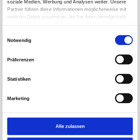
soziale Medien, Werbung und Analysen weiter. Unsere
Jetzt Termin vereinbaren!
Partner führen diese Informationen möglicherweise mit
weiteren Daten zusammen, die Sie ihnen bereitgestellt
haben oder die sie im Rahmen Ihrer Nutzung der Dienste
Tel.
08293 – 906 65
gesammelt haben.
Einwilligungsauswahl
Notwendig
Präferenzen
Statistiken
Auto Dorner Soundcheck
Marketing
Hört sich ihr
So sollte sich Ihr
Alle zulassen
Auto so an?
Auto anhören!