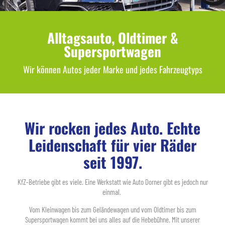
Alltagsauto, Oldtimer &
Supersportwagen
Wir können Autos jeder Marke und jedes Fahrzeugtyps
Wir rocken jedes Auto. Echte
Leidenschaft für vier Räder
seit 1997.
KfZ-Betriebe gibt es viele. Eine Werkstatt wie Auto Dorner gibt es jedoch nur
einmal.
Vom Kleinwagen bis zum Geländewagen und vom Oldtimer bis zum
Supersportwagen kommt bei uns alles auf die Hebebühne. Mit unserer